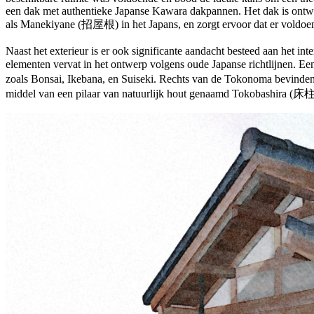
een dak met authentieke Japanse Kawara dakpannen. Het dak is ontwor
als Manekiyane (招屋根) in het Japans, en zorgt ervoor dat er voldoend
Naast het exterieur is er ook significante aandacht besteed aan het int
elementen vervat in het ontwerp volgens oude Japanse richtlijnen. E
zoals Bonsai, Ikebana, en Suiseki. Rechts van de Tokonoma bevind
middel van een pilaar van natuurlijk hout genaamd Tokobashira (床柱