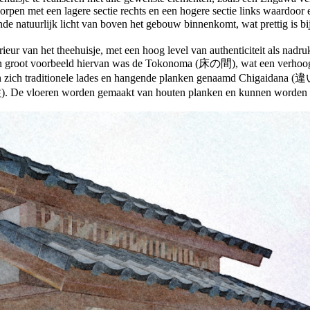
pen met een lagere sectie rechts en een hogere sectie links waardoor 
e natuurlijk licht van boven het gebouw binnenkomt, wat prettig is bi
erieur van het theehuisje, met een hoog level van authenticiteit als nad
en groot voorbeeld hiervan was de Tokonoma (床の間), wat een verhoogt p
en zich traditionele lades en hangende planken genaamd Chigaidana (
). De vloeren worden gemaakt van houten planken en kunnen worden v