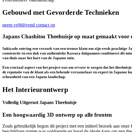
Gebouwd met Gevorderde Technieken
neem vrijblijvend contact op
Japans Chashitsu Theehuisje op maat gemaakt voor ee
Sukiyado ontving een verzoek van een trouwe klant om zijn reeds prachtige Jap
constructie en een dak van authentieke Kawara dakpannen combineert dit tuinhu
van thuis naar het hart van de Japanse tuin.
Een cruciaal aspect van het project was om ervoor te zorgen dat het theehuisje 
de reputatie van de klant als een bekende verzamelaar en expert in Japanse ku
schoonheid van een Japans landschap.
Het Interieurontwerp
Volledig Uitgerust Japans Theehuisje
Een hoogwaardig 3D ontwerp op alle fronten
Zoals gebruikelijk begon dit project met een initieel bezoek aan onz
beschikbare ruimte was voldoende en bood de ideale kans om een thee