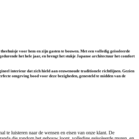
theehuisje voor hem en zijn gasten te bouwen. Met een volledig geïsoleerde
edurende het hele jaar, en brengt het stukje Japanse architectuur het comfort
gineel interieur dat zich hield aan eeuwenoude traditionele richtlijnen. Gezien
 perfecte omgeving bood voor deze bezigheden, genesteld te midden van de
al te luisteren naar de wensen en eisen van onze klant. De
eranda die rondom het gebouw loopt, volledige geïsoleerde muren, en