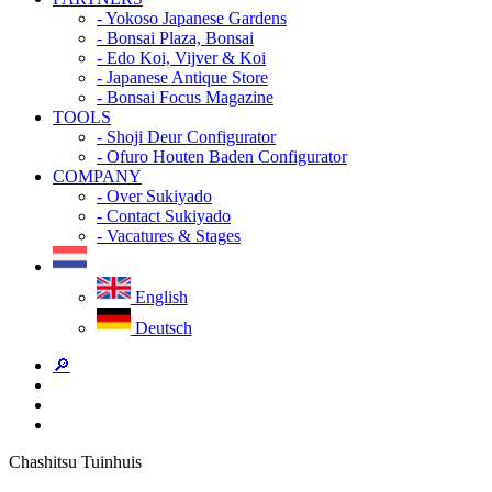
- Yokoso Japanese Gardens
- Bonsai Plaza, Bonsai
- Edo Koi, Vijver & Koi
- Japanese Antique Store
- Bonsai Focus Magazine
TOOLS
- Shoji Deur Configurator
- Ofuro Houten Baden Configurator
COMPANY
- Over Sukiyado
- Contact Sukiyado
- Vacatures & Stages
English
Deutsch
🔎
Chashitsu Tuinhuis