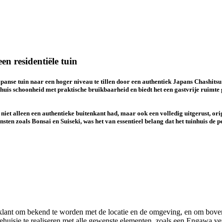
n residentiële tuin
anse tuin naar een hoger niveau te tillen door een authentiek Japans Chashitsu 
is schoonheid met praktische bruikbaarheid en biedt het een gastvrije ruimte g
niet alleen een authentieke buitenkant had, maar ook een volledig uitgerust, ori
nsten zoals Bonsai en Suiseki, was het van essentieel belang dat het tuinhuis de
e klant om bekend te worden met de locatie en de omgeving, en om boven
huisje te realiseren met alle gewenste elementen, zoals een Engawa v